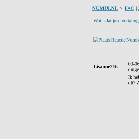
NUMIX.NL
>
FAQ
|
Wat is latijnse vertalin
Numix
03-0
Lisanne216
dinge
Ik he
dit? 