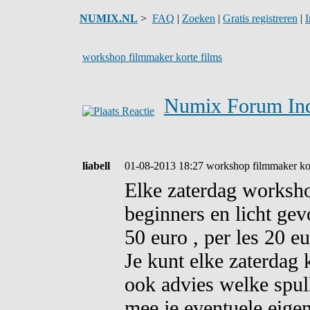
NUMIX.NL
>
FAQ
|
Zoeken
|
Gratis registreren
|
I
workshop filmmaker korte films
Numix Forum In
liabell
01-08-2013 18:27
workshop filmmaker kor
Elke zaterdag workshop
beginners en licht ge
50 euro , per les 20 eu
Je kunt elke zaterdag
ook advies welke spul
mee je eventuele eige