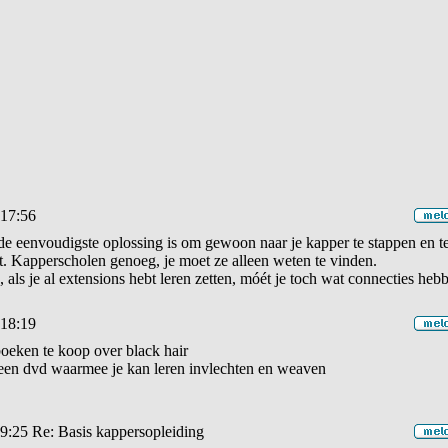
 17:56
de eenvoudigste oplossing is om gewoon naar je kapper te stappen en te
t. Kapperscholen genoeg, je moet ze alleen weten te vinden.
 als je al extensions hebt leren zetten, móét je toch wat connecties heb
 18:19
oeken te koop over black hair
een dvd waarmee je kan leren invlechten en weaven
9:25
Re: Basis kappersopleiding