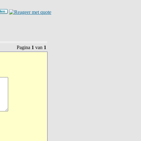
Pagina
1
van
1