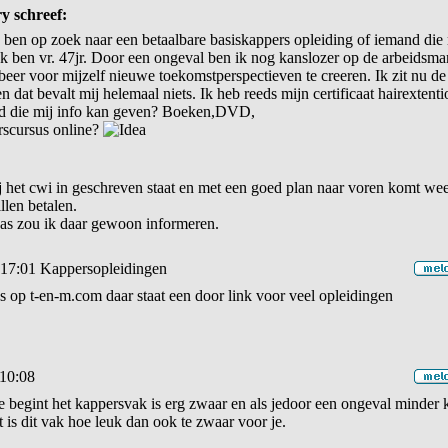
ry schreef:
 ben op zoek naar een betaalbare basiskappers opleiding of iemand die 
Ik ben vr. 47jr. Door een ongeval ben ik nog kanslozer op de arbeidsmar
beer voor mijzelf nieuwe toekomstperspectieven te creeren. Ik zit nu de 
n dat bevalt mij helemaal niets. Ik heb reeds mijn certificaat hairextentio
d die mij info kan geven? Boeken,DVD,
rscursus online?
ij het cwi in geschreven staat en met een goed plan naar voren komt weet
llen betalen.
was zou ik daar gewoon informeren.
 17:01
Kappersopleidingen
s op t-en-m.com daar staat een door link voor veel opleidingen
10:08
e begint het kappersvak is erg zwaar en als jedoor een ongeval minder 
 is dit vak hoe leuk dan ook te zwaar voor je.