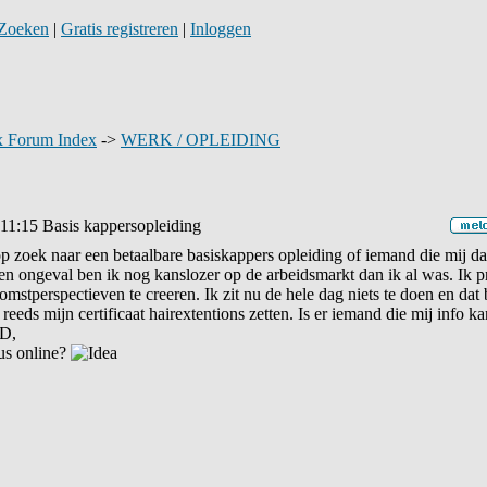
Zoeken
|
Gratis registreren
|
Inloggen
 Forum Index
->
WERK / OPLEIDING
11:15
Basis kappersopleiding
p zoek naar een betaalbare basiskappers opleiding of iemand die mij dat
en ongeval ben ik nog kanslozer op de arbeidsmarkt dan ik al was. Ik p
mstperspectieven te creeren. Ik zit nu de hele dag niets te doen en dat
b reeds mijn certificaat hairextentions zetten. Is er iemand die mij info 
D,
us online?