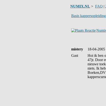
NUMIX.NL
>
FAQ
|
Basis kappersopleiding
Numix
mistery
18-04-2005 
Gast
Hoi ik ben o
47jr. Door e
nieuwe toeko
niets. Ik he
Boeken,DV
kapperscurs