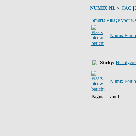
NUMIX.NL
>
FAQ
|
Smurfs Village voor iO
Numix Forum
Sticky:
Het algeme
Numix Forum
Pagina
1
van
1