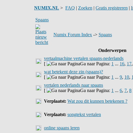
NUMIX.NL
>
FAQ
|
Zoeken
|
Gratis registreren
|
I
Spaans
Numix Forum Index
->
Spaans
Onderwerpen
vertaalmachine vertalen spaans-nederlands
[
Ga naar Pagina:
1
...
16
,
17
wat betekent deze zin (spaans)?
[
Ga naar Pagina:
1
...
9
,
10
,
vertalen nederlands naar spaans
[
Ga naar Pagina:
1
...
6
,
7
,
8
Verplaatst:
Wat zou dit kunnen betekenen ?
Verplaatst:
songtekst vertalen
online spaans leren